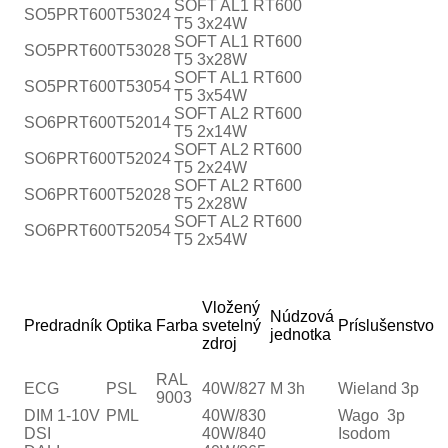
SOFT AL1 RT600
SO5PRT600T53024
T5 3x24W
SOFT AL1 RT600
SO5PRT600T53028
T5 3x28W
SOFT AL1 RT600
SO5PRT600T53054
T5 3x54W
SOFT AL2 RT600
SO6PRT600T52014
T5 2x14W
SOFT AL2 RT600
SO6PRT600T52024
T5 2x24W
SOFT AL2 RT600
SO6PRT600T52028
T5 2x28W
SOFT AL2 RT600
SO6PRT600T52054
T5 2x54W
Vložený
Núdzová
Predradník
Optika
Farba
svetelný
Príslušenstvo
jednotka
zdroj
RAL
ECG
PSL
40W/827
M 3h
Wieland 3p
9003
DIM 1-10V
PML
40W/830
Wago 3p
DSI
40W/840
Isodom