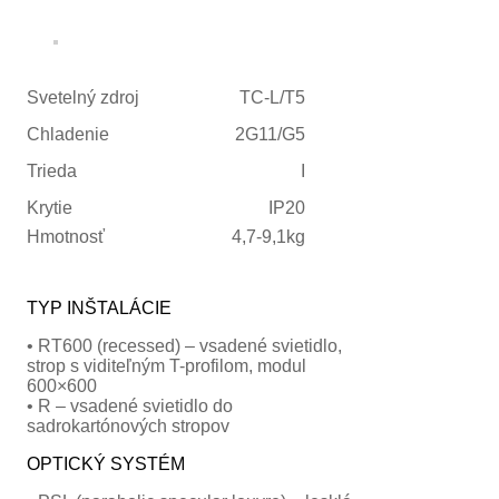
Svetelný zdroj
TC-L/T5
Chladenie
2G11/G5
Trieda
I
Krytie
IP20
Hmotnosť
4,7-9,1kg
TYP INŠTALÁCIE
• RT600 (recessed) – vsadené svietidlo,
strop s viditeľným T-profilom, modul
600×600
• R – vsadené svietidlo do
sadrokartónových stropov
OPTICKÝ SYSTÉM