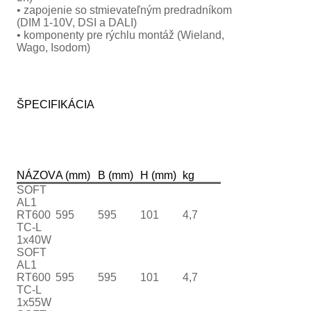
• zapojenie so stmievateľným predradníkom
(DIM 1-10V, DSI a DALI)
• komponenty pre rýchlu montáž (Wieland,
Wago, Isodom)
ŠPECIFIKÁCIA
NÁZOV
A (mm)
B (mm)
H (mm)
kg
SOFT
AL1
RT600
595
595
101
4,7
TC-L
1x40W
SOFT
AL1
RT600
595
595
101
4,7
TC-L
1x55W