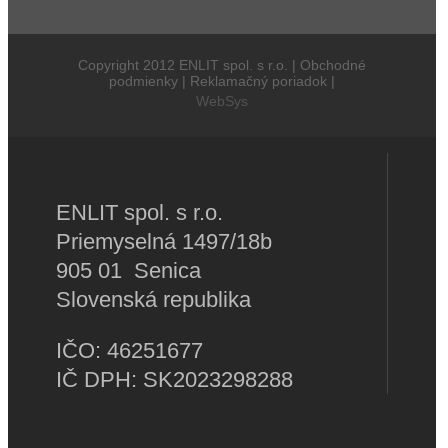
Copyright 2012 ENLIT spol. s r.o. | Obchodné
podmienky | Reklamačný poriadok |
WebSys
ENLIT spol. s r.o.
Priemyselná 1497/18b
905 01 Senica
Slovenská republika
IČO: 46251677
IČ DPH: SK2023298288