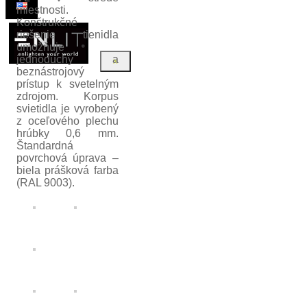
miestnosti.
Konštrukčné
riešenie tienidla
umožňuje
jednoduchý a
X
beznástrojový
prístup k svetelným
zdrojom. Korpus
svietidla je vyrobený
z oceľového plechu
hrúbky 0,6 mm.
Štandardná
povrchová úprava –
biela prášková farba
(RAL 9003).