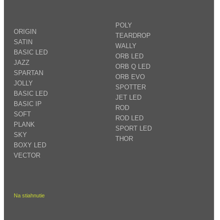
POLY
ORIGIN
TEARDROP
SATIN
WALLY
BASIC LED
ORB LED
JAZZ
ORB Q LED
SPARTAN
ORB EVO
JOLLY
SPOTTER
BASIC LED
JET LED
BASIC IP
ROD
SOFT
ROD LED
PLANK
SPORT LED
SKY
THOR
BOXY LED
VECTOR
Na stiahnutie