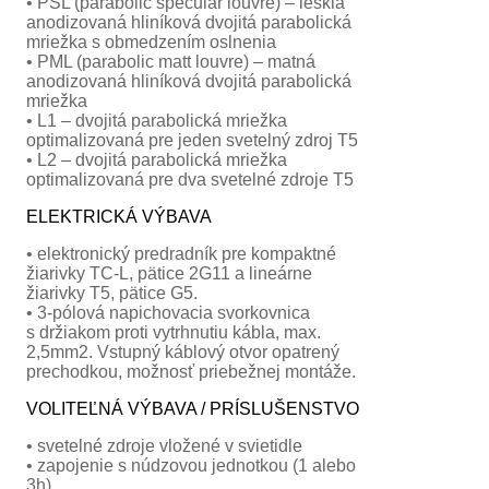
• PSL (parabolic specular louvre) – lesklá
anodizovaná hliníková dvojitá parabolická
mriežka s obmedzením oslnenia
• PML (parabolic matt louvre) – matná
anodizovaná hliníková dvojitá parabolická
mriežka
• L1 – dvojitá parabolická mriežka
optimalizovaná pre jeden svetelný zdroj T5
• L2 – dvojitá parabolická mriežka
optimalizovaná pre dva svetelné zdroje T5
ELEKTRICKÁ VÝBAVA
• elektronický predradník pre kompaktné
žiarivky TC-L, pätice 2G11 a lineárne
žiarivky T5, pätice G5.
• 3-pólová napichovacia svorkovnica
s držiakom proti vytrhnutiu kábla, max.
2,5mm2. Vstupný káblový otvor opatrený
prechodkou, možnosť priebežnej montáže.
VOLITEĽNÁ VÝBAVA / PRÍSLUŠENSTVO
• svetelné zdroje vložené v svietidle
• zapojenie s núdzovou jednotkou (1 alebo
3h)