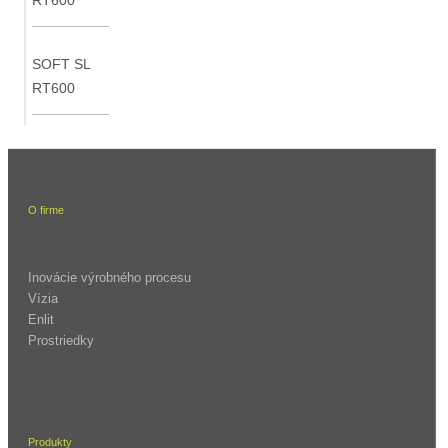
SOFT SL
RT600
O firme
Inovácie výrobného procesu
Vízia
Enlit
Prostriedky
Produkty