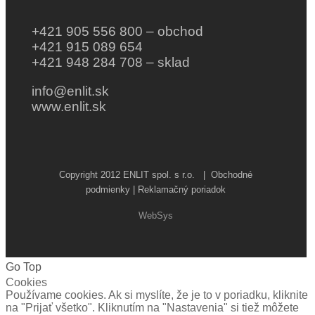
+421 905 556 800 – obchod
+421 915 089 654
+421 948 284 708 – sklad
info@enlit.sk
www.enlit.sk
Copyright 2012 ENLIT spol. s r.o. |
Obchodné
podmienky | Reklamačný poriadok
WebSys
Go Top
Cookies
Používame cookies. Ak si myslíte, že je to v poriadku, kliknite
na "Prijať všetko". Kliknutím na "Nastavenia" si tiež môžete