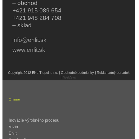
– obchod
+421 915 089 654
+421 948 284 708
– sklad
info@enlit.sk
www.enlit.sk
Copyright 2012 ENLIT spol. s r.o. | Obchodné podmienky | Reklamačný poriadok
|
WebSys
O firme
Inovácie výrobného procesu
Vízia
Enlit