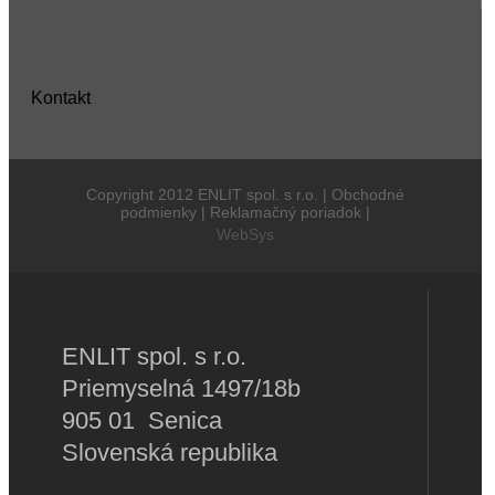
Kontakt
Copyright 2012 ENLIT spol. s r.o. | Obchodné
podmienky | Reklamačný poriadok |
WebSys
ENLIT spol. s r.o.
Priemyselná 1497/18b
905 01 Senica
Slovenská republika