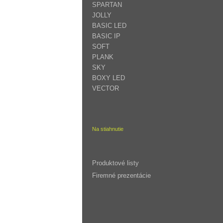
odmietnete,
SPARTAN
niektoré funkcie
JOLLY
BASIC LED
z webovej
BASIC IP
stránky zmiznú.
SOFT
PLANK
SKY
BOXY LED
VECTOR
Na stiahnutie
Produktové listy
Firemné prezentácie