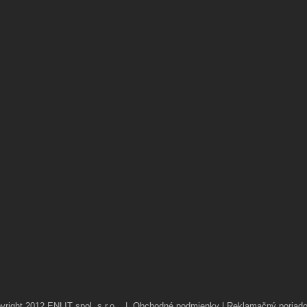
yright 2012 ENLIT spol. s r.o. |
Obchodné podmienky | Reklamačný poriad