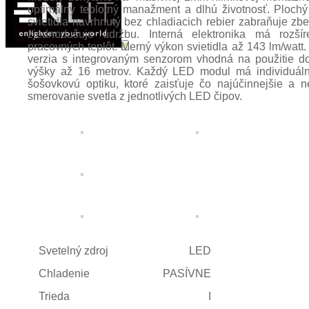
odmietnete,
optimálny teplotný manažment a dlhú životnosť. Plochý
niektoré funkcie
svietidla navrhnutý bez chladiacich rebier zabraňuje zb
zjednodušuje údržbu. Interná elektronika má rozší
z webovej
pracovných teplôt. Merný výkon svietidla až 143 lm/watt. 
X
stránky zmiznú.
verzia s integrovaným senzorom vhodná na použitie d
výšky až 16 metrov. Každý LED modul má individuál
šošovkovú optiku, ktoré zaisťuje čo najúčinnejšie a n
smerovanie svetla z jednotlivých LED čipov.
Svetelný zdroj
LED
Chladenie
PASÍVNE
Trieda
I