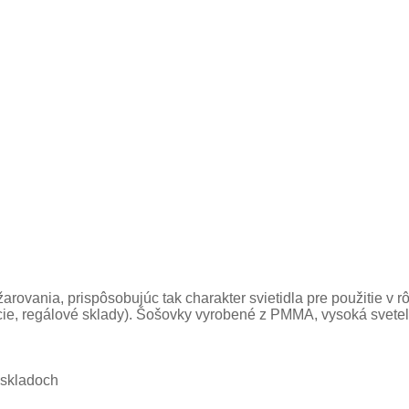
arovania, prispôsobujúc tak charakter svietidla pre použitie v 
lácie, regálové sklady). Šošovky vyrobené z PMMA, vysoká svete
h skladoch