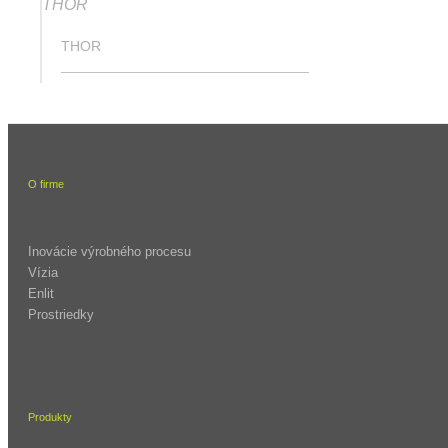
THOR
THOR
O firme
Inovácie výrobného procesu
Vízia
Enlit
Prostriedky
Produkty