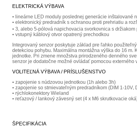
ELEKTRICKÁ VÝBAVA
• lineárne LED moduly poslednej generácie inštalované 
• elektronický predradník s ochranou proti prehriatiu a ro
• 3, alebo 5-pólová napichovacia svorkovnica s držiakom 
• vstupný káblový otvor opatrený prechodkou
Integrovaný senzor poskytuje základ pre ľahko použiteľn
detekciou pohybu. Maximálna montážna výška do 16 m. Keď 
jednotke. Pri zmene množstva prirodzeného denného svetla
senzor je dodatočne možné ovládať pomocou externého v
VOLITEĽNÁ VÝBAVA / PRÍSLUŠENSTVO
• zapojenie s núdzovou jednotkou (1h alebo 3h)
• zapojenie so stmievateľným predradníkom (DIM 1-10V, D
• rýchlokonektory Wieland
• reťazový / lankový závesný set (4 x M6 skrutkovacie oká
ŠPECIFIKÁCIA