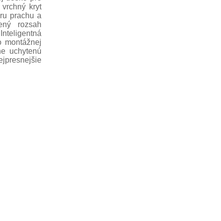
 vrchný kryt
eru prachu a
rený rozsah
Inteligentná
o montážnej
ne uchytenú
ejpresnejšie