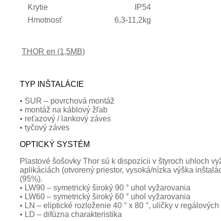
Krytie
IP54
Hmotnosť
6,3-11,2kg
THOR en (1,5MB)
TYP INŠTALÁCIE
• SUR – povrchová montáž
• montáž na káblový žľab
• reťazový / lankový záves
• tyčový záves
OPTICKÝ SYSTÉM
Plastové šošovky Thor sú k dispozícii v štyroch uhloch vyž
aplikáciách (otvorený priestor, vysoká/nízka výška inšta
(95%).
• LW90 – symetrický široký 90 ° uhol vyžarovania
• LW60 – symetrický široký 60 ° uhol vyžarovania
• LN – eliptické rozloženie 40 ° x 80 °, uličky v regálovýc
• LD – difúzna charakteristika