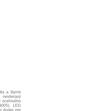
la a štyrmi
e nevtieravý
 z oceľového
9005). LED
j doske pre