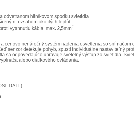
na odvetranom hliníkovom spodku svietidla
zšíreným rozsahom okolitých teplôt
2
proti vytrhnutiu kábla, max. 2,5mm
ý a cenovo nenáročný systém riadenia osvetlenia so snímačom o
senzor detekuje pohyb, spustí individuálne nastaviteľný profil
 sa odpovedajúco upravuje svetelný výstup zo svietidla. Sviet
ypínača alebo diaľkového ovládania.
SI, DALI )
)