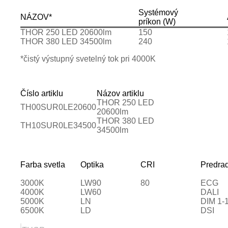
Systémový
NÁZOV*
príkon (W)
THOR 250 LED 20600lm
150
THOR 380 LED 34500lm
240
*čistý výstupný svetelný tok pri 4000K
Číslo artiklu
Názov artiklu
THOR 250 LED
TH00SUR0LE20600
20600lm
THOR 380 LED
TH10SUR0LE34500
34500lm
Farba svetla
Optika
CRI
Predra
3000K
LW90
80
ECG
4000K
LW60
DALI
5000K
LN
DIM 1-
6500K
LD
DSI