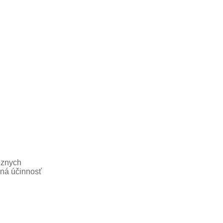
rôznych
lná účinnosť