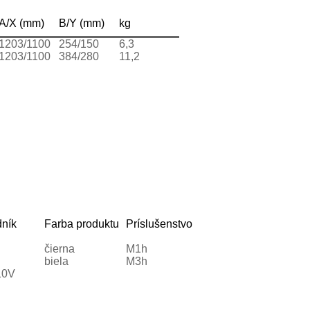
A/X (mm)
B/Y (mm)
kg
1203/1100
254/150
6,3
1203/1100
384/280
11,2
dník
Farba produktu
Príslušenstvo
čierna
M1h
biela
M3h
10V